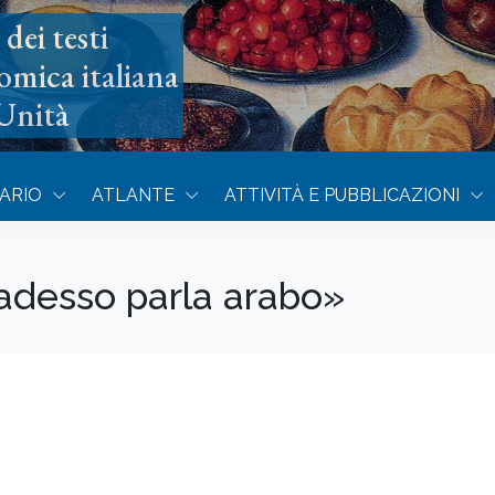
dei testi
omica italiana
’Unità
ARIO
ATLANTE
ATTIVITÀ E PUBBLICAZIONI
 adesso parla arabo»