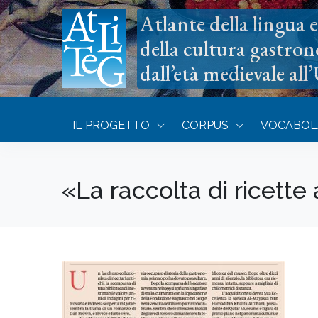
Atlante della lingua e 
della cultura gastron
dall’età medievale all
IL PROGETTO
CORPUS
VOCABOL
«La raccolta di ricette