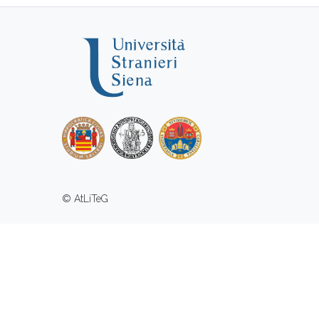
© AtLiTeG