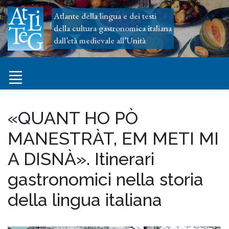
Atlante della lingua e dei testi
della cultura gastronomica italiana
dall’età medievale all’Unità
«QUANT HO PÒ
MANESTRÀT, EM METI MI
A DISNÀ». Itinerari
gastronomici nella storia
della lingua italiana