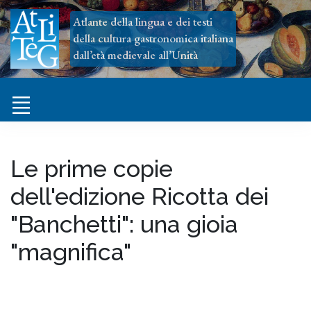
Atlante della lingua e dei testi
della cultura gastronomica italiana
dall’età medievale all’Unità
Le prime copie
dell'edizione Ricotta dei
"Banchetti": una gioia
"magnifica"